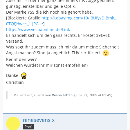
Aber mir ist der hier ganz besonders ins Auge gefallen,
günstig, einstellbar und geile Optik.
Der Marke YSS die ich noch nie gehört habe.
[Blockierte Grafik:
http://i.ebayimg.com/19/!BUfyzD!Bmk…
0TQi)Hw~~_1.JPG
]
https://www.vespaonline.de/Link
Es handelt sich um den ganz rechts. Er kostet 39€+6€
Versand.
Was sagt ihr zudem muss ich mir da um meine Sicherheit
Angst machen? Sind ja angeblich TÜV zertifiziert.
Kennt den wer?
Welchen würdet ihr mir sonst empfehlen?
Danke
Christian
3 Mal editiert, zuletzt von
Vespa_PK50S
(
June 21, 2009 at 01:45
)
ninesevensix
Profi