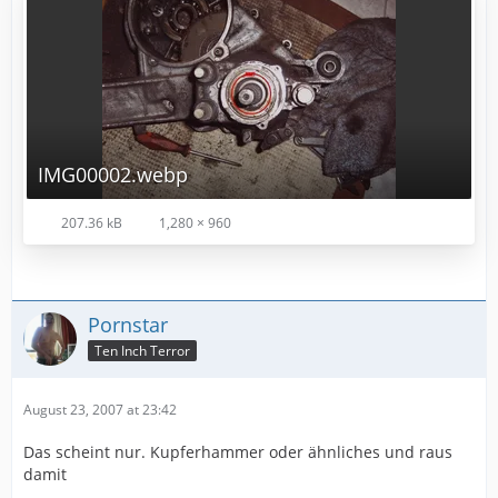
IMG00002.webp
207.36 kB
1,280 × 960
Pornstar
Ten Inch Terror
August 23, 2007 at 23:42
Das scheint nur. Kupferhammer oder ähnliches und raus
damit