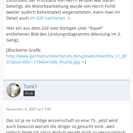
Zumindest der Prüfstand von Herrn Wrobel war daran
beteiligt, die Motorbearbeitung wurde von Herrn Fichtl
(weiter südlich beheimatet) vorgenommen. Kann man im
Detail auch
im GSF nachlesen
.
Hier ein aus dem GSF vom dortigen User "Rüpel"
entliehenes Bild des Leistungsdiagramms (Messung im 3.
Gang):
[Blockierte Grafik:
http://www.germanscooterforum.de/uploads/monthly_11_20
07/post-8561-1194541438_thumb.jpg
]
Toni1
Profi
November 9, 2007 at 17:40
Das ist ja ne richtige wissenschaft so eine T5...jetzt wird
auch bewusst warum die dinger so gesucht sind...weil
optisch finde ich sie ja ehrlich gesagt nicht so vespa-typisch