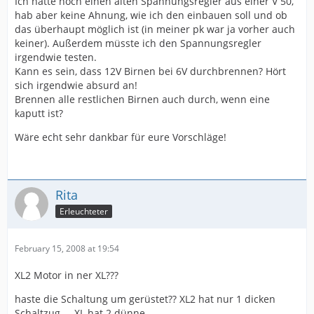
Ich hätte noch einen alten Spannungsregler aus einer V 50,
hab aber keine Ahnung, wie ich den einbauen soll und ob
das überhaupt möglich ist (in meiner pk war ja vorher auch
keiner). Außerdem müsste ich den Spannungsregler
irgendwie testen.
Kann es sein, dass 12V Birnen bei 6V durchbrennen? Hört
sich irgendwie absurd an!
Brennen alle restlichen Birnen auch durch, wenn eine
kaputt ist?
Wäre echt sehr dankbar für eure Vorschläge!
Rita
Erleuchteter
February 15, 2008 at 19:54
XL2 Motor in ner XL???
haste die Schaltung um gerüstet?? XL2 hat nur 1 dicken
Schaltzug.... XL hat 2 dünne.....