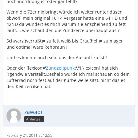
noch inordnung ist oder gar fehlt?
Wenn die 72er nix bringt würde ich weiter runter düsen
obwohl mein original 16:14 Vergaser hatte eine 64 HD und
42ND da wundert es mich warum sie anscheinend zu fett
läuft.... wie schaut den die Zündkerze überhaupt aus ?
Schwarz (verrußt)= zu fett weiß bis Grau(hell)= zu mager
und optimal wäre Rehbraun !
Und es könnte auch sein das der Auspuff zu ist !
Oder der [lexicon='
Zündzeitpunkt
',''][/lexicon] hat sich
irgendwie verstellt.Deshalb würde ich mal schauen ob dein
Lüfterrad noch fest auf der Kurbelwelle sitzt, nicht das es
den Keil zerrißen hat.
zawadi
Anfänger
February 21, 2011 at 12:55