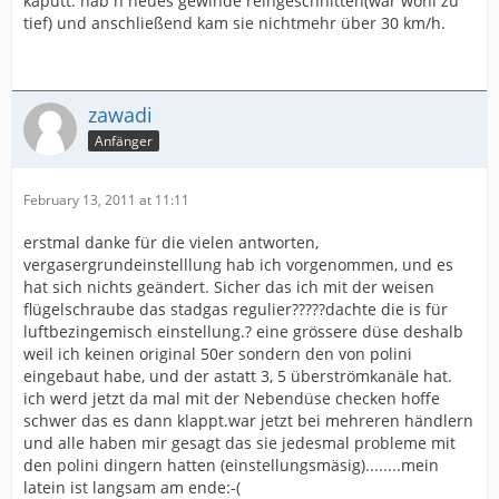
kaputt. hab n neues gewinde reingeschnitten(war wohl zu
tief) und anschließend kam sie nichtmehr über 30 km/h.
zawadi
Anfänger
February 13, 2011 at 11:11
erstmal danke für die vielen antworten,
vergasergrundeinstelllung hab ich vorgenommen, und es
hat sich nichts geändert. Sicher das ich mit der weisen
flügelschraube das stadgas regulier?????dachte die is für
luftbezingemisch einstellung.? eine grössere düse deshalb
weil ich keinen original 50er sondern den von polini
eingebaut habe, und der astatt 3, 5 überströmkanäle hat.
ich werd jetzt da mal mit der Nebendüse checken hoffe
schwer das es dann klappt.war jetzt bei mehreren händlern
und alle haben mir gesagt das sie jedesmal probleme mit
den polini dingern hatten (einstellungsmäsig)........mein
latein ist langsam am ende:-(