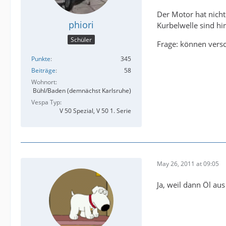
Der Motor hat nich
phiori
Kurbelwelle sind hi
Schüler
Frage: können vers
Punkte
345
Beiträge
58
Wohnort
Bühl/Baden (demnächst Karlsruhe)
Vespa Typ
V 50 Spezial, V 50 1. Serie
May 26, 2011 at 09:05
Ja, weil dann Öl au