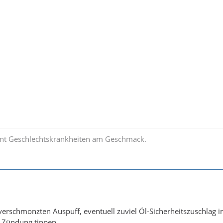
nt Geschlechtskrankheiten am Geschmack.
 verschmonzten Auspuff, eventuell zuviel Öl-Sicherheitszuschla
r Zündung tippen.