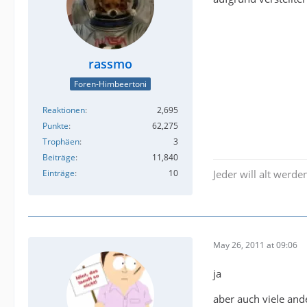
rassmo
Foren-Himbeertoni
Reaktionen
2,695
Punkte
62,275
Trophäen
3
Beiträge
11,840
Einträge
10
Jeder will alt werden
May 26, 2011 at 09:06
ja
aber auch viele ande