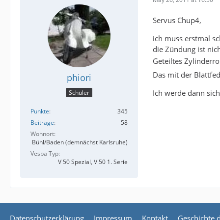
Servus Chup4,
ich muss erstmal sc
die Zündung ist nich
Geteiltes Zylinderr
Das mit der Blattfe
phiori
Ich werde dann sich
Schüler
Punkte
345
Beiträge
58
Wohnort
Bühl/Baden (demnächst Karlsruhe)
Vespa Typ
V 50 Spezial, V 50 1. Serie
Datenschutzerklärung
Impressum
Kontakt
Geschichte 