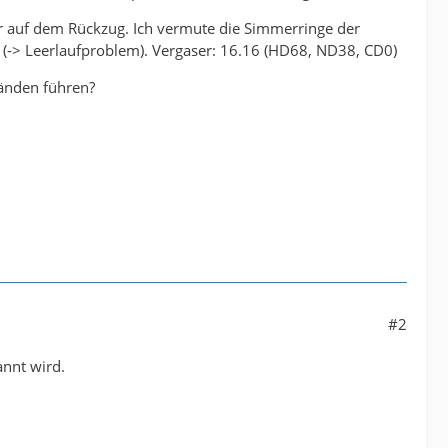
r auf dem Rückzug. Ich vermute die Simmerringe der
t (-> Leerlaufproblem). Vergaser: 16.16 (HD68, ND38, CD0)
änden führen?
#2
annt wird.