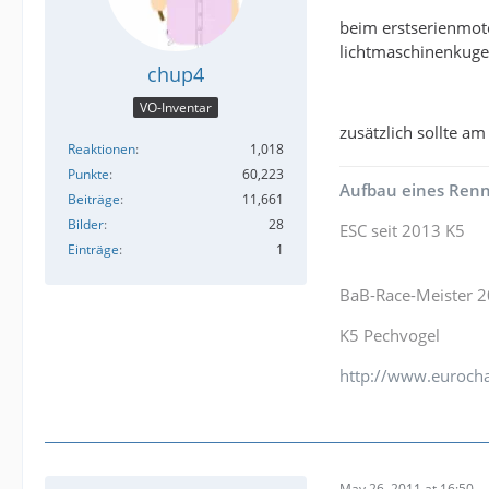
beim erstserienmoto
lichtmaschinenkugel
chup4
VO-Inventar
zusätzlich sollte am
Reaktionen
1,018
Punkte
60,223
Aufbau eines Renn
Beiträge
11,661
Bilder
28
ESC seit 2013 K5
Einträge
1
BaB-Race-Meister 
K5 Pechvogel
http://www.eurocha
May 26, 2011 at 16:50