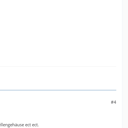
#4
llengehäuse ect ect.