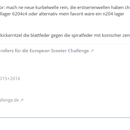
r: mach ne neue kurbelwelle rein, die erstserienwellen haben chr
lager 6204c4 oder alternativ mein favorit wäre ein n204 lager
 kickerritzel die blattfeder gegen die spiralfeder mit konischer z
rollers
für die
European Scooter Challenge
2015+2016
llenge.de