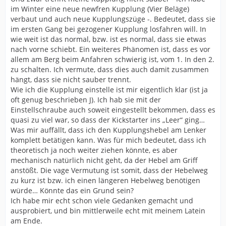
im Winter eine neue newfren Kupplung (Vier Beläge)
verbaut und auch neue Kupplungszüge -. Bedeutet, dass sie
im ersten Gang bei gezogener Kupplung losfahren will. In
wie weit ist das normal, bzw. ist es normal, dass sie etwas
nach vorne schiebt. Ein weiteres Phänomen ist, dass es vor
allem am Berg beim Anfahren schwierig ist, vom 1. In den 2.
zu schalten. Ich vermute, dass dies auch damit zusammen
hängt, dass sie nicht sauber trennt.
Wie ich die Kupplung einstelle ist mir eigentlich klar (ist ja
oft genug beschrieben J). Ich hab sie mit der
Einstellschraube auch soweit eingestellt bekommen, dass es
quasi zu viel war, so dass der Kickstarter ins „Leer“ ging…
Was mir auffällt, dass ich den Kupplungshebel am Lenker
komplett betätigen kann. Was für mich bedeutet, dass ich
theoretisch ja noch weiter ziehen könnte, es aber
mechanisch natürlich nicht geht, da der Hebel am Griff
anstößt. Die vage Vermutung ist somit, dass der Hebelweg
zu kurz ist bzw. ich einen längeren Hebelweg benötigen
würde… Könnte das ein Grund sein?
Ich habe mir echt schon viele Gedanken gemacht und
ausprobiert, und bin mittlerweile echt mit meinem Latein
am Ende.