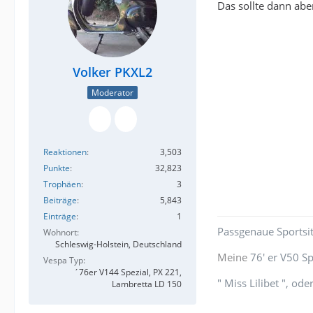
Das sollte dann aber
Volker PKXL2
Moderator
Reaktionen
3,503
Punkte
32,823
Trophäen
3
Beiträge
5,843
Einträge
1
Passgenaue Sportsit
Wohnort
Schleswig-Holstein, Deutschland
Meine
76' er V50 S
Vespa Typ
´76er V144 Spezial, PX 221,
" Miss Lilibet ", o
Lambretta LD 150