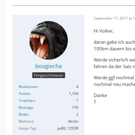
September 17, 2017 at 
Hi Volker,
daran gabe ich auch
100km dauern bis es
Werde sicherlich w
boogiecha
fahren da der Satz n
Fortgeschrittener
Werde ggf nochmal d
nochmal neu mache
Reaktionen
4
Punkte
1,104
Danke
Trophäen
1
T
Beiträge
176
Bilder
2
Wohnort
Berlin
Vespa Typ
px80, 135DR