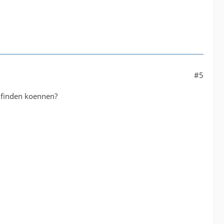
#5
s finden koennen?