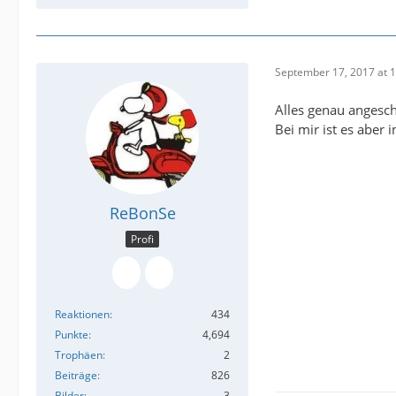
September 17, 2017 at 
Alles genau angesch
Bei mir ist es aber
ReBonSe
Profi
Reaktionen
434
Punkte
4,694
Trophäen
2
Beiträge
826
Bilder
3