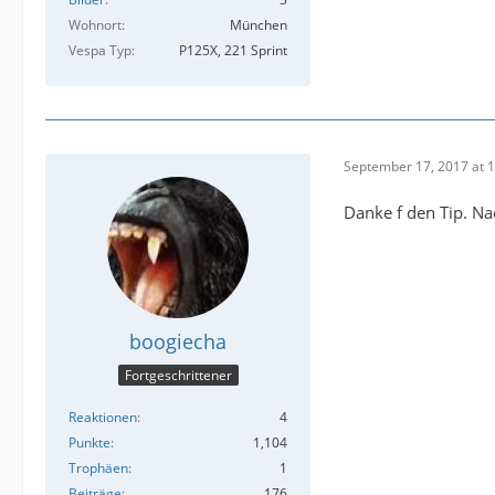
Wohnort
München
Vespa Typ
P125X, 221 Sprint
September 17, 2017 at 
Danke f den Tip. Na
boogiecha
Fortgeschrittener
Reaktionen
4
Punkte
1,104
Trophäen
1
Beiträge
176