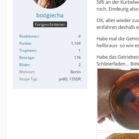
SiRi an der Kurbelw
roch. Eindeutig also
boogiecha
OK, alles wieder z
Fortgeschrittener
einfahren deshalb e
Reaktionen
4
Habe mal die Gemis
Punkte
1,104
hellbraun- so wie es
Trophäen
1
Habe das Getriebeöl
Beiträge
176
Schleierfäden... Bi
Bilder
2
Wohnort
Berlin
Vespa Typ
px80, 135DR