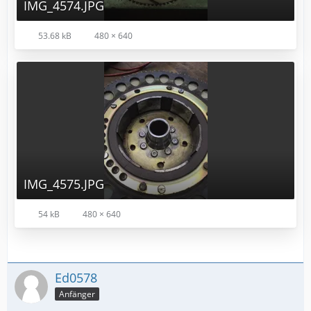
IMG_4574.JPG
53.68 kB
480 × 640
IMG_4575.JPG
54 kB
480 × 640
Ed0578
Anfänger