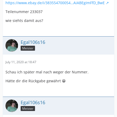
https://www.ebay.de/i/383554700054…AiABEgImFfD_BwE
Teilenummer 233037
wie siehts damit aus?
Egal106s16
Meister
July 11, 2020 at 18:47
Schau ich später mal nach weger der Nummer.
Hätte dir die Rückgabe gewährt 😁
Egal106s16
Meister