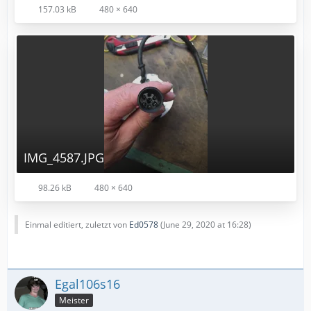
157.03 kB
480 × 640
IMG_4587.JPG
98.26 kB
480 × 640
Einmal editiert, zuletzt von
Ed0578
(
June 29, 2020 at 16:28
)
Egal106s16
Meister