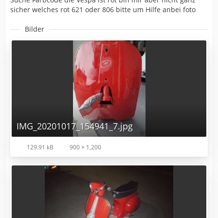
sicher welches rot 621 oder 806 bitte um Hilfe anbei foto
Bilder
IMG_20201017_154941_7.jpg
129.91 kB
900 × 1,200