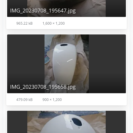
IMG_20230708_195647.jpg
965.22 kB
1,600 × 1,200
IMG_20230708_195658.jpg
479.09 kB
900 × 1,200