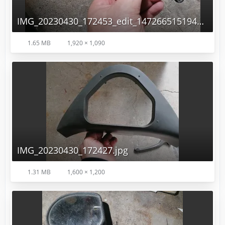
IMG_20230430_172453_edit_147266515194194.jpg
1.65 MB
1,920 × 1,090
IMG_20230430_172427.jpg
1.31 MB
1,600 × 1,200