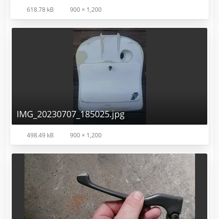
618.78 kB
900 × 1,200
IMG_20230707_185025.jpg
498.49 kB
900 × 1,200