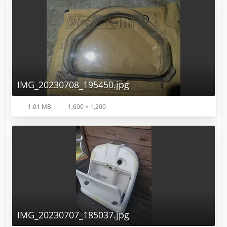
IMG_20230708_195450.jpg
1.01 MB
1,600 × 1,200
IMG_20230707_185037.jpg