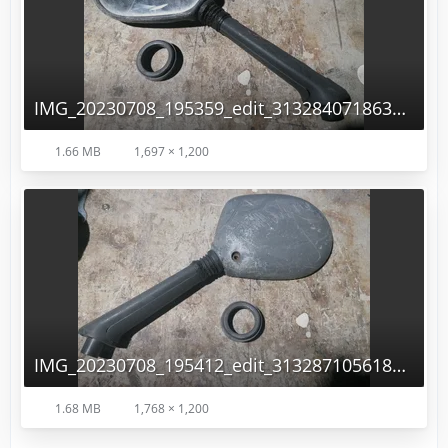
IMG_20230708_195359_edit_3132840718639669.jpg
1.66 MB
1,697 × 1,200
IMG_20230708_195412_edit_3132871056182373.jpg
1.68 MB
1,768 × 1,200