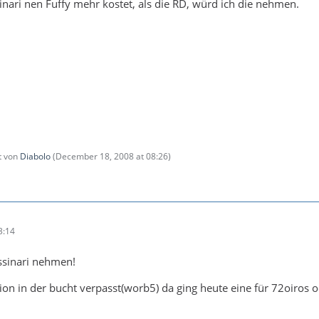
nari nen Fuffy mehr kostet, als die RD, würd ich die nehmen.
zt von
Diabolo
(
December 18, 2008 at 08:26
)
3:14
ssinari nehmen!
tion in der bucht verpasst(worb5) da ging heute eine für 72oiros 