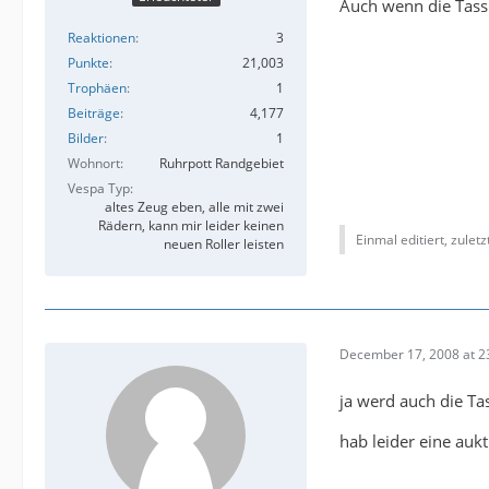
Auch wenn die Tassi
Reaktionen
3
Punkte
21,003
Trophäen
1
Beiträge
4,177
Bilder
1
Wohnort
Ruhrpott Randgebiet
Vespa Typ
altes Zeug eben, alle mit zwei
Rädern, kann mir leider keinen
Einmal editiert, zulet
neuen Roller leisten
December 17, 2008 at 2
ja werd auch die Ta
hab leider eine auk