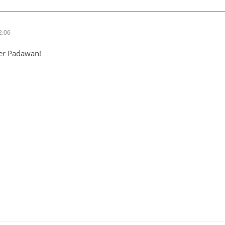
2:06
ger Padawan!