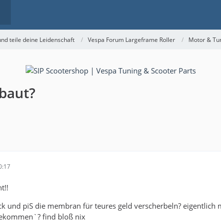
nd teile deine Leidenschaft
Vespa Forum Largeframe Roller
Motor & Tu
baut?
0:17
t!!
sck und piS die membran für teures geld verscherbeln? eigentl
bekommen`? find bloß nix