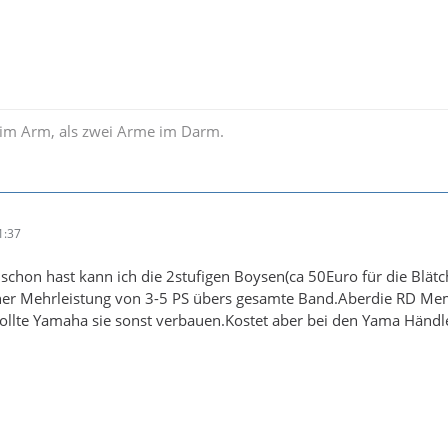
im Arm, als zwei Arme im Darm.
1:37
chon hast kann ich die 2stufigen Boysen(ca 50Euro für die Blät
t ner Mehrleistung von 3-5 PS übers gesamte Band.Aberdie RD Me
lte Yamaha sie sonst verbauen.Kostet aber bei den Yama Händler