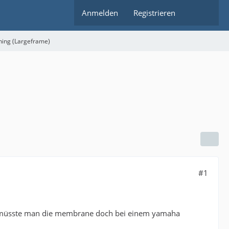
Anmelden
Registrieren
ning (Largeframe)
#1
ich müsste man die membrane doch bei einem yamaha