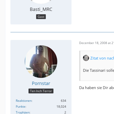
Basti_MRC
Gast
December 18, 2008 at 2
Zitat von na
Die Tassinari sol
Pornstar
Da haben sie Dir abe
Ten Inch Terror
Reaktionen
634
Punkte
18,024
Trophäen
2