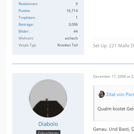
Reaktionen
9
Punkte
16,714
Trophäen
1
Beiträge
3,096
Bilder
44
Wohnort
aichach
Vespa Typ
Krankes Teil
Set Up: 221 Malle D
December 17, 2008 at 2
Zitat von Por
Qualm kostet Gel
Diabolo
Genau. Und Basti, D
Erleuchteter