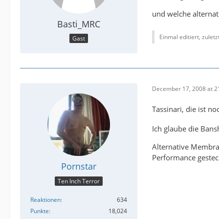
und welche alterna
Basti_MRC
Einmal editiert, zulet
Gast
December 17, 2008 at 2
Tassinari, die ist no
Ich glaube die Bansh
Alternative Membran
Performance gestec
Pornstar
Ten Inch Terror
Reaktionen
634
Punkte
18,024