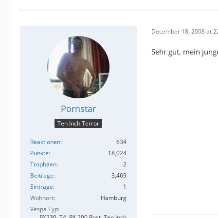
December 18, 2008 at 2
Sehr gut, mein jun
Pornstar
Ten Inch Terror
Reaktionen
634
Punkte
18,024
Trophäen
2
Beiträge
3,469
Einträge
1
Wohnort
Hamburg
Vespa Typ
PX230, T4, PX 200 Rost, Ten Inch