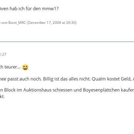
tiven hab ich für den mmw1?
zt von Basti_MRC (
December 17, 2008 at 20:30
)
1:27
ch teurer...
ee passt auch noch. Billig ist das alles nicht. Qualm kostet Geld, 
 Block im Auktionshaus schiessen und Boyesenplättchen kaufen. 
kt.