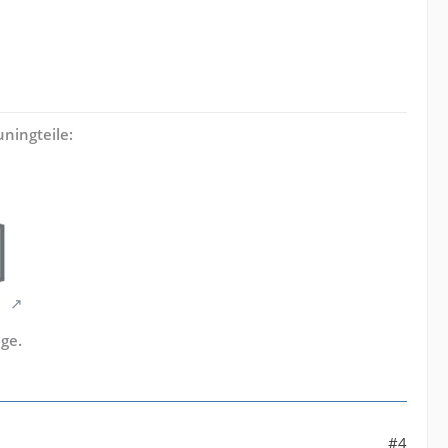
ningteile:
ge.
#4