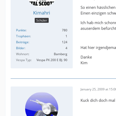
So einen hässlichen
Kimahri
Einen einzigen schw
Schüler
Ich hab mich schonm
asuserdem befürchte 
Punkte
780
Trophäen
1
Beiträge
124
Hat hier irgendjema
Bilder
4
Wohnort
Bamberg
Danke
Vespa Typ
Vespa PX 200 E BJ. 90
Kim
January 25, 2009 at 15:0
Kuck dich doch ma