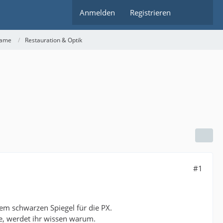
Anmelden
Registrieren
rame
Restauration & Optik
#1
em schwarzen Spiegel für die PX.
le, werdet ihr wissen warum.