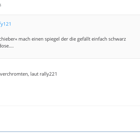
4
ffy121
chieber« mach einen spiegel der die gefällt einfach schwarz
ose....
 verchromten, laut rally221