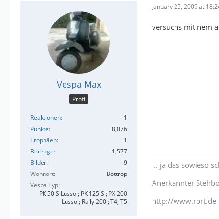
January 25, 2009 at 18:2
versuchs mit nem a
Vespa Max
Profi
Reaktionen
1
Punkte
8,076
Trophäen
1
Beiträge
1,577
Bilder
9
... ja das sowieso s
Wohnort
Bottrop
Anerkannter Stehbolz
Vespa Typ
PK 50 S Lusso ; PK 125 S ; PX 200
http://www.rprt.de
Lusso ; Rally 200 ; T4; T5