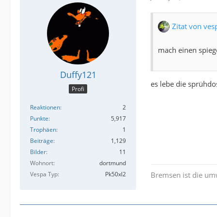
Zitat von ves
mach einen spiege
Duffy121
es lebe die sprühdos
Profi
Reaktionen
2
Punkte
5,917
Trophäen
1
Beiträge
1,129
Bilder
11
Wohnort
dortmund
Vespa Typ
Pk50xl2
Bremsen ist die um