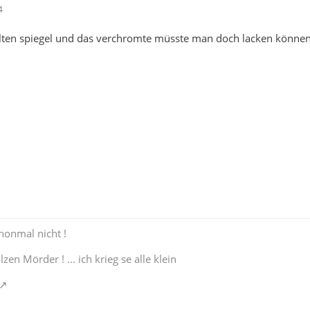
4
lten spiegel und das verchromte müsste man doch lacken können 
chonmal nicht !
en Mörder ! ... ich krieg se alle klein