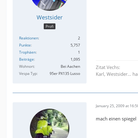
Westsider
Profi
Reaktionen
2
Punkte
5,757
Trophäen
1
Beiträge
1,095
Wohnort
Bei Aachen
Zitat Vechs:
Vespa Typ
95er PX135 Lusso
Karl, Westsider... h
January 25, 2009 at 16:5
mach einen spiegel 