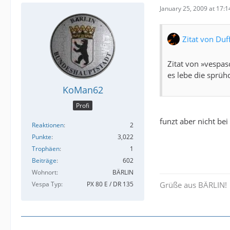
January 25, 2009 at 17:1
Zitat von Du
Zitat von »vespas
es lebe die sprühd
KoMan62
Profi
funzt aber nicht bei
Reaktionen
2
Punkte
3,022
Trophäen
1
Beiträge
602
Wohnort
BÄRLIN
Vespa Typ
PX 80 E / DR 135
Grüße aus BÄRLIN!