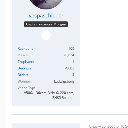
vespaschieber
Captain no more Morgen
Reaktionen
109
Punkte
20,634
Trophäen
1
Beiträge
4,003
Bilder
4
Wohnort
Ludwigsburg
Vespa Typ
V50@ 136ccm, VNA @ 220 ccm,
EHK5 Roller,...
January 25, 2009 at 16:5