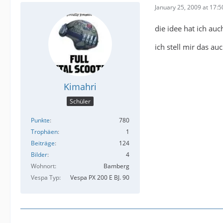
January 25, 2009 at 17:5
die idee hat ich au
ich stell mir das au
Kimahri
Schüler
Punkte
780
Trophäen
1
Beiträge
124
Bilder
4
Wohnort
Bamberg
Vespa Typ
Vespa PX 200 E BJ. 90