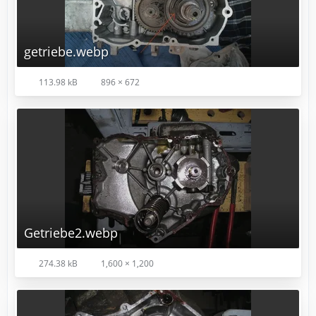
getriebe.webp
113.98 kB
896 × 672
Getriebe2.webp
274.38 kB
1,600 × 1,200