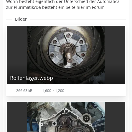
Worin besteht eigentlich der Unterschied der Automatica
zur Plurimatik?Da besteht ein Seite hier im Forum
Bilder
Rollenlager.webp
266.63 kB
1,600 × 1,200