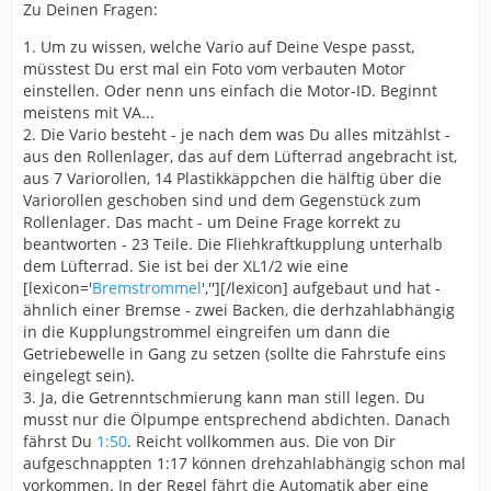
Zu Deinen Fragen:
1. Um zu wissen, welche Vario auf Deine Vespe passt,
müsstest Du erst mal ein Foto vom verbauten Motor
einstellen. Oder nenn uns einfach die Motor-ID. Beginnt
meistens mit VA...
2. Die Vario besteht - je nach dem was Du alles mitzählst -
aus den Rollenlager, das auf dem Lüfterrad angebracht ist,
aus 7 Variorollen, 14 Plastikkäppchen die hälftig über die
Variorollen geschoben sind und dem Gegenstück zum
Rollenlager. Das macht - um Deine Frage korrekt zu
beantworten - 23 Teile. Die Fliehkraftkupplung unterhalb
dem Lüfterrad. Sie ist bei der XL1/2 wie eine
[lexicon='
Bremstrommel
',''][/lexicon] aufgebaut und hat -
ähnlich einer Bremse - zwei Backen, die derhzahlabhängig
in die Kupplungstrommel eingreifen um dann die
Getriebewelle in Gang zu setzen (sollte die Fahrstufe eins
eingelegt sein).
3. Ja, die Getrenntschmierung kann man still legen. Du
musst nur die Ölpumpe entsprechend abdichten. Danach
fährst Du
1:50
. Reicht vollkommen aus. Die von Dir
aufgeschnappten 1:17 können drehzahlabhängig schon mal
vorkommen. In der Regel fährt die Automatik aber eine