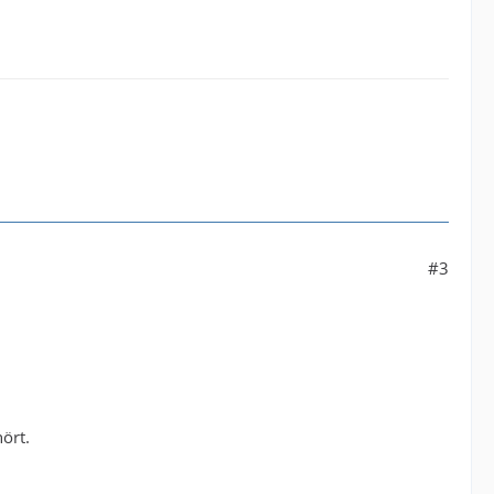
#3
ört.