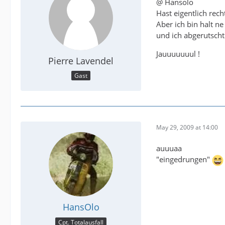
@ Hansolo
Hast eigentlich recht
Aber ich bin halt n
und ich abgerutscht
Jauuuuuuul !
Pierre Lavendel
Gast
May 29, 2009 at 14:00
auuuaa
"eingedrungen"
HansOlo
Cpt. Totalausfall