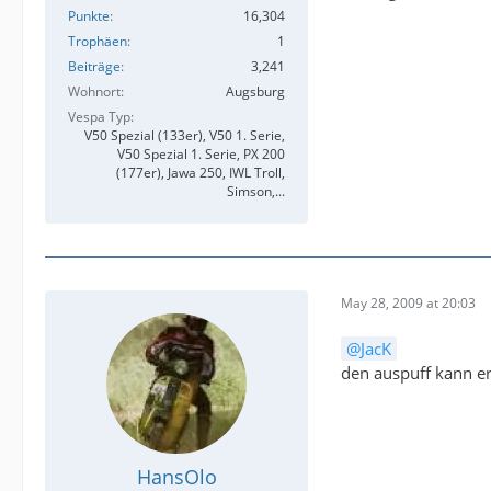
Punkte
16,304
Trophäen
1
Beiträge
3,241
Wohnort
Augsburg
Vespa Typ
V50 Spezial (133er), V50 1. Serie,
V50 Spezial 1. Serie, PX 200
(177er), Jawa 250, IWL Troll,
Simson,...
May 28, 2009 at 20:03
JacK
den auspuff kann er
HansOlo