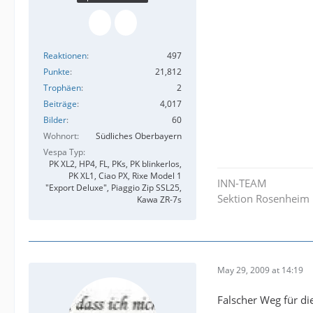
Reaktionen
497
Punkte
21,812
Trophäen
2
Beiträge
4,017
Bilder
60
Wohnort
Südliches Oberbayern
Vespa Typ
PK XL2, HP4, FL, PKs, PK blinkerlos,
PK XL1, Ciao PX, Rixe Model 1
INN-TEAM
"Export Deluxe", Piaggio Zip SSL25,
Sektion Rosenheim
Kawa ZR-7s
May 29, 2009 at 14:19
Falscher Weg für di