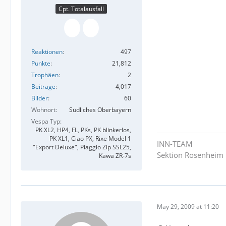
Cpt. Totalausfall
Reaktionen
497
Punkte
21,812
Trophäen
2
Beiträge
4,017
Bilder
60
Wohnort
Südliches Oberbayern
Vespa Typ
PK XL2, HP4, FL, PKs, PK blinkerlos,
PK XL1, Ciao PX, Rixe Model 1
INN-TEAM
"Export Deluxe", Piaggio Zip SSL25,
Sektion Rosenheim
Kawa ZR-7s
May 29, 2009 at 11:20