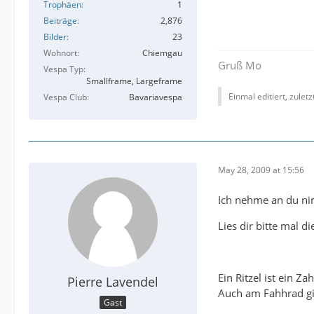
Trophäen
1
Beiträge
2,876
Bilder
23
Wohnort
Chiemgau
Gruß Mo
Vespa Typ
Smallframe, Largeframe
Einmal editiert, zulet
Vespa Club
Bavariavespa
May 28, 2009 at 15:56
Ich nehme an du ni
Lies dir bitte mal d
Ein Ritzel ist ein 
Pierre Lavendel
Auch am Fahhrad gib
Gast