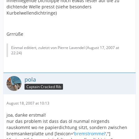
innenliegende Dichtlippe noch etwas fester auf die zu
dichtende Welle presst (siehe besonders
Kurbelwellendichtringe)
Grrrüße
Einmal editiert, zuletzt von Pierre Lavendel (
August 17, 2007 at
22:24
)
pola
Captain Cracked Rib
August 18, 2007 at 10:13
joa, danke erstmal!
nur das problem ist dass das öl nunmal nirgends
rauskommt wo ne papierdichtung sitzt, sondern zwischen
bremsankerplatte und [lexicon='
bremstrommel
','']