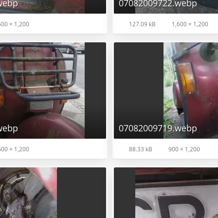
webp
07082009722.webp
00 × 1,200
127.09 kB
1,600 × 1,200
webp
07082009719.webp
00 × 1,200
88.33 kB
900 × 1,200