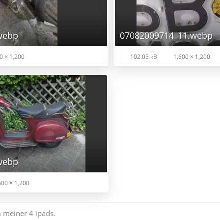
webp
07082009714_11.webp
0 × 1,200
102.05 kB
1,600 × 1,200
webp
00 × 1,200
 meiner 4 ipads.