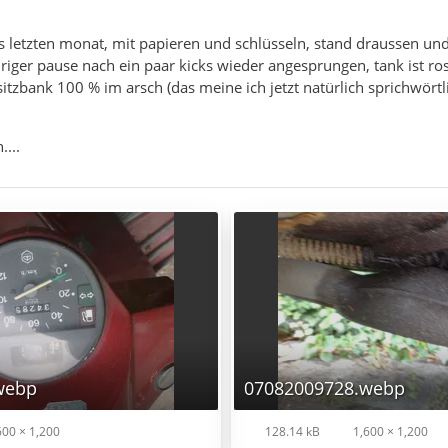
is letzten monat, mit papieren und schlüsseln, stand draussen und
hriger pause nach ein paar kicks wieder angesprungen, tank ist ros
tzbank 100 % im arsch (das meine ich jetzt natürlich sprichwörtlich!
....
webp
07082009728.webp
00 × 1,200
128.14 kB
1,600 × 1,200