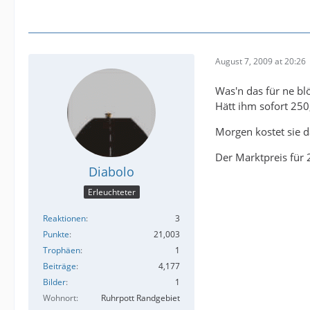
August 7, 2009 at 20:26
Was'n das für ne bl
Hätt ihm sofort 250
Morgen kostet sie d
Der Marktpreis für 2
Diabolo
Erleuchteter
Reaktionen
3
Punkte
21,003
Trophäen
1
Beiträge
4,177
Bilder
1
Wohnort
Ruhrpott Randgebiet