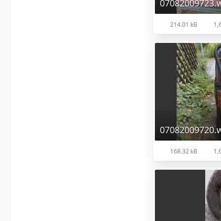
07082009723.
214.01 kB
1,6
07082009720.
168.32 kB
1,6