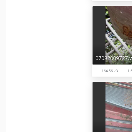
07082009727.
164.56 kB
1,6