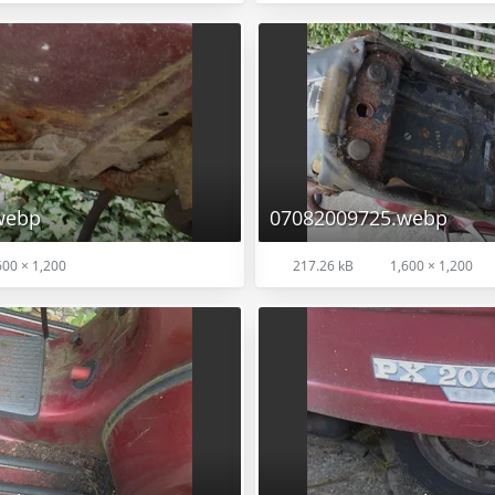
webp
07082009725.webp
00 × 1,200
217.26 kB
1,600 × 1,200