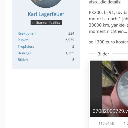
also...die details:
PX200, bj 91, tüv b
Karl Lagerfeuer
motor ist nach 1 jä
militanter Pazifist
30000 km, yankie- si
moment nicht ein...
Reaktionen
224
Punkte
6,939
soll 300 euro kosten
Trophäen
2
Beiträge
1,255
Bilder
Bilder
8
07082009729.
116.84 kB
1,6