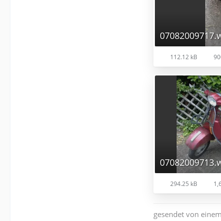
07082009717.
112.12 kB
90
07082009713.
294.25 kB
1,6
gesendet von einem