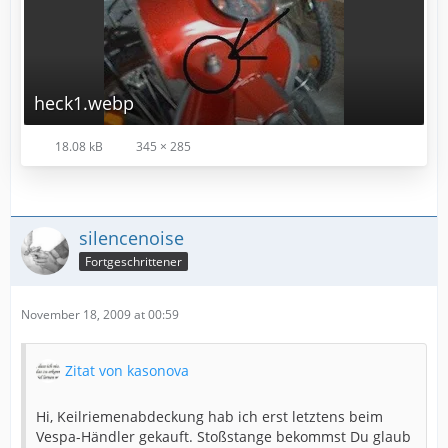
heck1.webp
18.08 kB
345 × 285
silencenoise
Fortgeschrittener
November 18, 2009 at 00:59
Zitat von kasonova
Hi, Keilriemenabdeckung hab ich erst letztens beim
Vespa-Händler gekauft. Stoßstange bekommst Du glaub