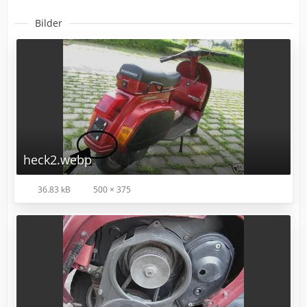
Bilder
heck2.webp
36.83 kB
500 × 375