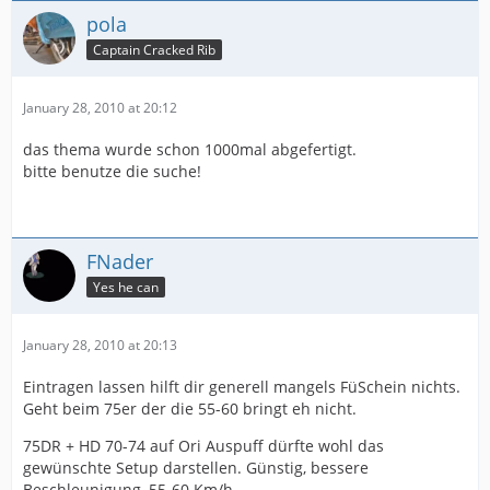
pola
Captain Cracked Rib
January 28, 2010 at 20:12
das thema wurde schon 1000mal abgefertigt.
bitte benutze die suche!
FNader
Yes he can
January 28, 2010 at 20:13
Eintragen lassen hilft dir generell mangels FüSchein nichts.
Geht beim 75er der die 55-60 bringt eh nicht.
75DR + HD 70-74 auf Ori Auspuff dürfte wohl das
gewünschte Setup darstellen. Günstig, bessere
Beschleunigung, 55-60 Km/h.