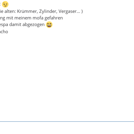
c
die alten: Krümmer, Zylinder, Vergaser... )
 lang mit meinem mofa gefahren
Vespa damit abgezogen
tacho