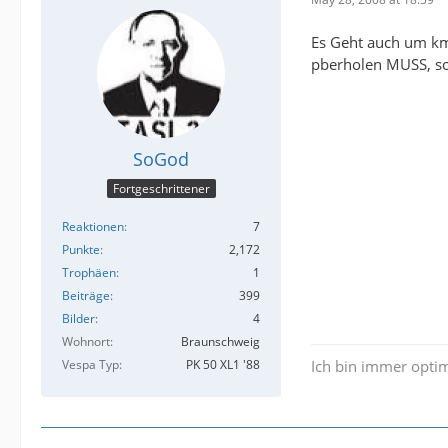
Es Geht auch um km/
pberholen MUSS, sob
SoGod
Fortgeschrittener
Reaktionen
7
Punkte
2,172
Trophäen
1
Beiträge
399
Bilder
4
Wohnort
Braunschweig
Vespa Typ
PK 50 XL1 '88
Ich bin immer optim