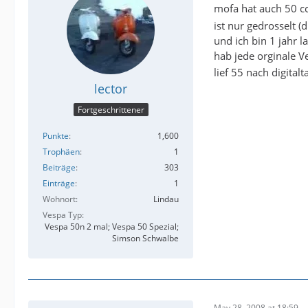
mofa hat auch 50 c
ist nur gedrosselt (
und ich bin 1 jahr
hab jede orginale 
lief 55 nach digital
lector
Fortgeschrittener
Punkte
1,600
Trophäen
1
Beiträge
303
Einträge
1
Wohnort
Lindau
Vespa Typ
Vespa 50n 2 mal; Vespa 50 Spezial;
Simson Schwalbe
May 28, 2008 at 18:59