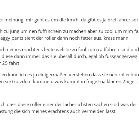
er meinung. mir geht es um die km/h. da gibt es ja drei fahrer sor
ch zu jung um nen fuffi schein zu machen aber zu cool um mim fahr
baggy pants sieht der roller dann noch fetter aus. krass mann
ind meines erachtens leute welche zu faul zum radfahren sind und e
 diese dann immer das sie überall durch. egal ob fussgängerweg 
 25 fährt
enen kann ich es ja einigermaßen verstehen dass sie nen roller kau
n sie trotzdem kommen. was kommt in frage? na klar en 25iger. 
 ich dass diese roller einer der lächerlichsten sachen sind was de
stung die sich meines erachtens auch vermeiden lässt