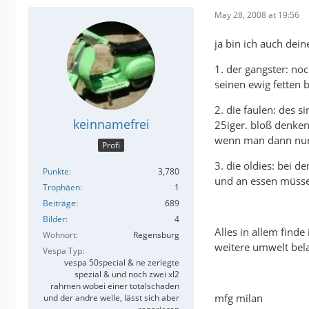
May 28, 2008 at 19:56
ja bin ich auch dein
1. der gangster: no
seinen ewig fetten 
2. die faulen: des s
keinnamefrei
25iger. bloß denken
wenn man dann nur
Profi
3. die oldies: bei d
Punkte
3,780
und an essen müsse
Trophäen
1
Beiträge
689
Bilder
4
Alles in allem finde
Wohnort
Regensburg
weitere umwelt bela
Vespa Typ
vespa 50special & ne zerlegte
spezial & und noch zwei xl2
rahmen wobei einer totalschaden
mfg milan
und der andre welle, lässt sich aber