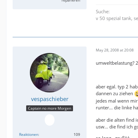
reparieren
Suche:
v 50 spezial tank, s
May 28, 2008 at 20:08
umweltbelastung? 2
aber egal. typ 2 hab
dannen zu ziehen
vespaschieber
jedes mal wenn mir 
runter... die linke 
Captain no more Morgen
aber die alten find
usw... die find ich
Reaktionen
109
so long.. gruß^^