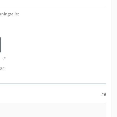
ningteile:
ge.
#6