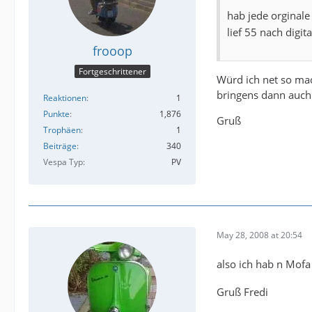
hab jede orginal
lief 55 nach digit
frooop
Fortgeschrittener
Würd ich net so ma
bringens dann auch 
Reaktionen
1
Punkte
1,876
Gruß
Trophäen
1
Beiträge
340
Vespa Typ
PV
May 28, 2008 at 20:54
also ich hab n Mofa
Gruß Fredi