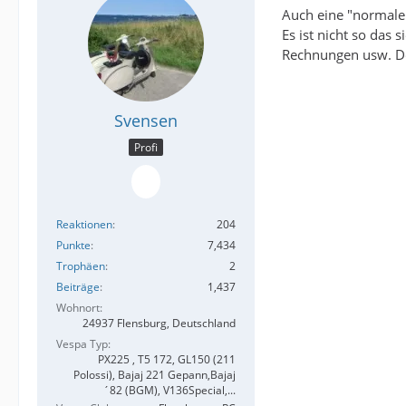
Auch eine "normale
Es ist nicht so das 
Rechnungen usw. D
Svensen
Profi
Reaktionen
204
Punkte
7,434
Trophäen
2
Beiträge
1,437
Wohnort
24937 Flensburg, Deutschland
Vespa Typ
PX225 , T5 172, GL150 (211
Polossi), Bajaj 221 Gepann,Bajaj
´82 (BGM), V136Special,...