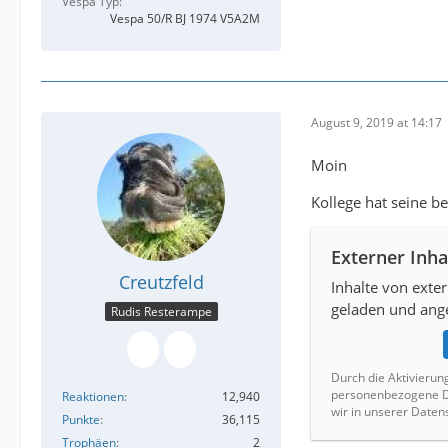
Vespa Typ
Vespa 50/R BJ 1974 V5A2M
August 9, 2019 at 14:17
Moin
Kollege hat seine b
Externer Inha
Creutzfeld
Inhalte von exte
geladen und ange
Rudis Resterampe
Durch die Aktivierun
personenbezogene Da
Reaktionen
12,940
wir in unserer Daten
Punkte
36,115
Trophäen
2