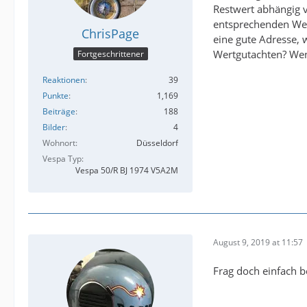
Restwert abhängig v
entsprechenden Wer
ChrisPage
eine gute Adresse, 
Wertgutachten? Wenn
Fortgeschrittener
Reaktionen
39
Punkte
1,169
Beiträge
188
Bilder
4
Wohnort
Düsseldorf
Vespa Typ
Vespa 50/R BJ 1974 V5A2M
August 9, 2019 at 11:57
Frag doch einfach b