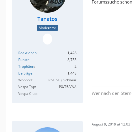
Forumssuche schon
Tanatos
Moderator
Reaktionen
1,428
Punkte
8,753
Trophäen
2
Beiträge
1,448
Wohnort
Rheinau, Schweiz
Vespa Typ
PX/T5/VNA
Wer nach den Sterne
Vespa Club
-
August 9, 2019 at 12:03