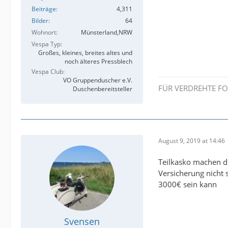
Beiträge
4,311
Bilder
64
Wohnort
Münsterland,NRW
Vespa Typ
Großes, kleines, breites altes und
noch älteres Pressblech
Vespa Club
VO Gruppenduscher e.V.
FÜR VERDREHTE F
Duschenbereitsteller
August 9, 2019 at 14:46
Teilkasko machen die
Versicherung nicht 
3000€ sein kann
Svensen