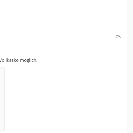
#5
 Vollkasko möglich.