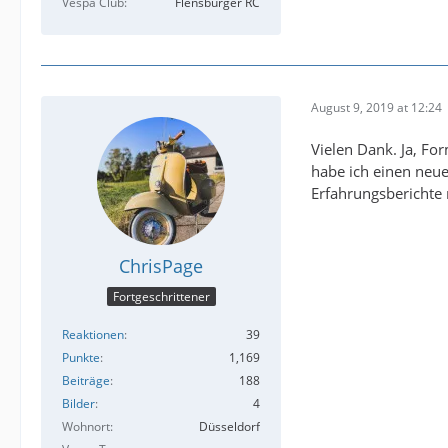
Vespa Club
Flensburger RC
August 9, 2019 at 12:24
Vielen Dank. Ja, Fo
habe ich einen neue
Erfahrungsberichte
ChrisPage
Fortgeschrittener
Reaktionen
39
Punkte
1,169
Beiträge
188
Bilder
4
Wohnort
Düsseldorf