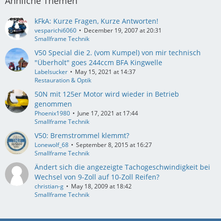
Ähnliche Themen
kFkA: Kurze Fragen, Kurze Antworten!
vesparichi6060
December 19, 2007 at 20:31
Smallframe Technik
V50 Special die 2. (vom Kumpel) von mir technisch
"Überholt" goes 244ccm BFA Kingwelle
Labelsucker
May 15, 2021 at 14:37
Restauration & Optik
50N mit 125er Motor wird wieder in Betrieb
genommen
Phoenix1980
June 17, 2021 at 17:44
Smallframe Technik
V50: Bremstrommel klemmt?
Lonewolf_68
September 8, 2015 at 16:27
Smallframe Technik
Ändert sich die angezeigte Tachogeschwindigkeit bei
Wechsel von 9-Zoll auf 10-Zoll Reifen?
christian-g
May 18, 2009 at 18:42
Smallframe Technik