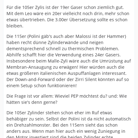
Für die 105er Zylis ist der 19er Gaser schon ziemlich gut.
Mit dem Leo wäre ein 20er vielleicht noch drin, mehr schon
etwas übertrieben. Die 3.00er Übersetzung sollte es schon
bleiben.
Die 115er (Polini gäb's auch aber Malossi ist der Hammer)
haben recht dünne Zylinderwände und neigen
dementsprechend schnell zu thermischen Problemen.
Abhilfe schafft hier die Verwendung eines 24er Gasers.
Insbesondere beim Malle-Zyli wäre auch die Umrüstung auf
Membran-Ansaugung zu erwägen! Hier würden auch die
etwas größeren italienischen Auspuffanlagen interessant.
Der Down-and-Forward oder der Zirri Silent könnten auf so
einem Setup schon funktionieren!
Die Frage ist vor allem: Wieviel PEP möchtest du? und: Wie
hätten sie's denn gerne?
Die 105er Zylinder stehen schon eher im Ruf etwas
behäbiger zu sein. Selbst der Polini ist da nicht automatisch
ein Drehzahlmonster. Bei den 115ern sieht das schon
anders aus. Wenn man hier auch ein wenig Zuniegung in
den Motor investiert sind die beiden Zylinder echte