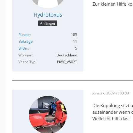
Zur kleinen Hilfe k
Hydrotoxus
Anfänger
Punkte
185
Beiträge
11
Bilder
5
Wohnort
Deutschland
Vespa Typ
PK50_V5X2T
June 27, 2009 at 00:03
Die Kupplung sitzt
auseinander wenn die
Vielleicht hilft das :