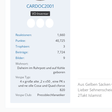
CARDOC2001
VO-Inventar
Reaktionen
1,660
Punkte
40,725
Trophäen
3
Beiträge
7,724
Bilder
9
Wohnort
Daheim im Ruhrpott und auf Kohle
geboren
Vespa Typ
4 x große alte ,2 x v50 , eine PK s
Aus Gelben Säcken w
und ne olle Cosa und Quad cforce
Lieber Sehnensche
820
Vespa Club
Pressblechfanatiker
2Takt Islamist