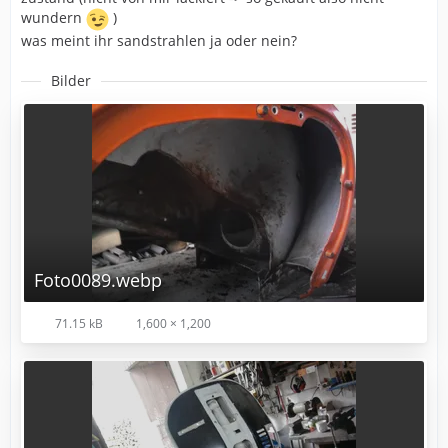
wundern
)
was meint ihr sandstrahlen ja oder nein?
Bilder
Foto0089.webp
71.15 kB
1,600 × 1,200