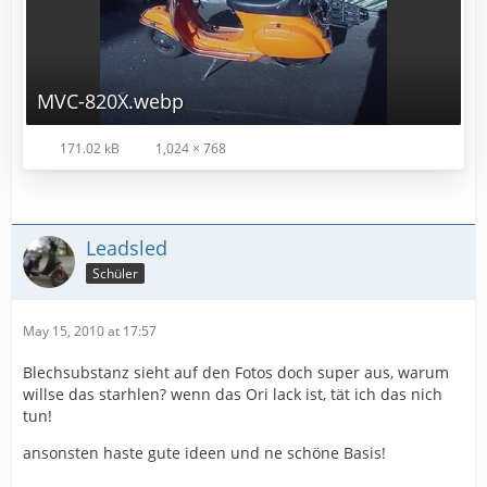
MVC-820X.webp
171.02 kB
1,024 × 768
Leadsled
Schüler
May 15, 2010 at 17:57
Blechsubstanz sieht auf den Fotos doch super aus, warum
willse das starhlen? wenn das Ori lack ist, tät ich das nich
tun!
ansonsten haste gute ideen und ne schöne Basis!