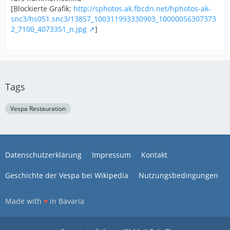
[Blockierte Grafik:
http://sphotos.ak.fbcdn.net/hphotos-ak-
snc3/hs051.snc3/13857_100311993330903_10000056307373
2_7100_4073351_n.jpg
]
Tags
Vespa Restauration
Datenschutzerklärung
Impressum
Kontakt
Geschichte der Vespa bei Wikipedia
Nutzungsbedingungen
Made with
♥
in Bavaria