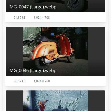
IMG_0047 (Large).webp
91.85 kB
1,024 × 768
IMG_0046 (Large).webp
86.07 kB
1,024 × 768