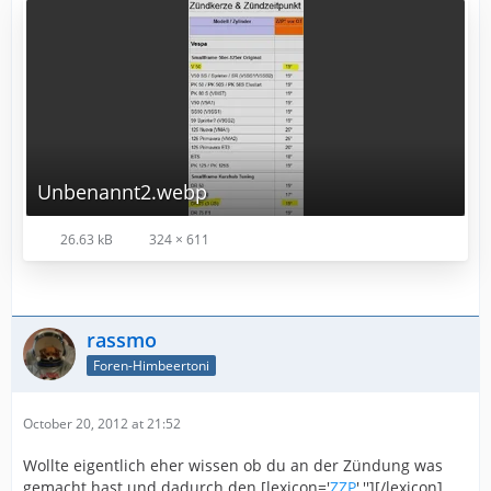
Unbenannt2.webp
26.63 kB
324 × 611
rassmo
Foren-Himbeertoni
October 20, 2012 at 21:52
Wollte eigentlich eher wissen ob du an der Zündung was
gemacht hast und dadurch den [lexicon='
ZZP
',''][/lexicon]