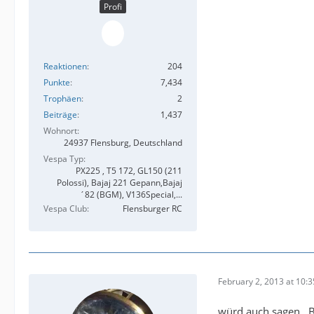
Profi
Reaktionen
204
Punkte
7,434
Trophäen
2
Beiträge
1,437
Wohnort
24937 Flensburg, Deutschland
Vespa Typ
PX225 , T5 172, GL150 (211
Polossi), Bajaj 221 Gepann,Bajaj
´82 (BGM), V136Special,...
Vespa Club
Flensburger RC
February 2, 2013 at 10:3
würd auch sagen.. 