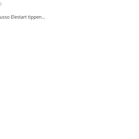
0
sso Elestart tippen...