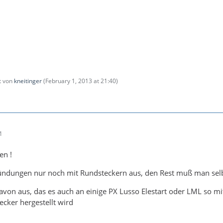
zt von
kneitinger
(
February 1, 2013 at 21:40
)
1
en !
 Zündungen nur noch mit Rundsteckern aus, den Rest muß man selb
avon aus, das es auch an einige PX Lusso Elestart oder LML so m
ecker hergestellt wird