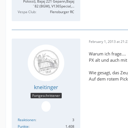
Polossi), Bajaj 221 Gepann,Bajaj
´82 (BGM), V136Special,...
Vespa Club
Flensburger RC
February 1, 2013 at 21:2
Warum ich frage....
PX alt und auch mit
Wie gesagt, das Zeu
Auf dem rotem Pick
kneitinger
Fortgeschrittener
Reaktionen
3
Punkte
1,408