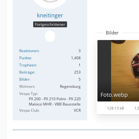
kneitinger
Fortgeschrittener
Bilder
Reaktionen
3
Punkte
1,408
Trophäen
1
Beiträge
253
Bilder
5
Wohnort
Regensburg
Vespa Typ
Foto.webp
PX 200 - PX 210 Polini - PX 220
Malossi MHR - VBB Bausstelle
128.13 kB
1,6
Vespa Club
VCR