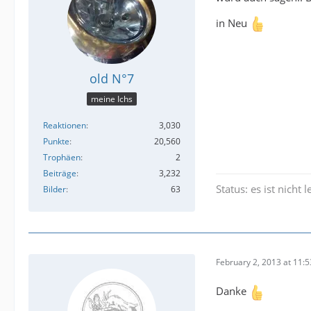
in Neu
old N°7
meine Ichs
Reaktionen
3,030
Punkte
20,560
Trophäen
2
Beiträge
3,232
Status: es ist nicht le
Bilder
63
February 2, 2013 at 11:5
Danke