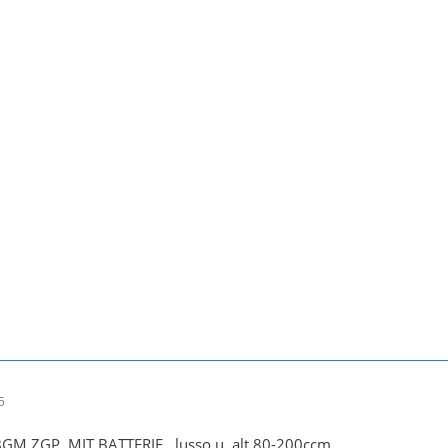
5
BGM ZGP, MIT BATTERIE.. lusso u. alt 80-200ccm