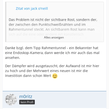
Zitat von jack o'neill
Das Problem ist nicht der sichtbare Rost, sondern der,
der zwischen den Punktschweißnähten und im
Rahmentunnel steckt. An sichtbarem Rost kann man
sich auf die eine oder andere Art künstlerisch
Alles anzeigen
verewigen mit diversen Mittelchen und Methoden.
Divese Oldtimerrestaurierungszeischriften haben hier
Danke bzgl. dem Tipp Rahmentunnel - ein Bekannter hat
Praxistests von Rostmitteln unter realistischen
eine Endoskop-Kamera, dann werde ich mir auch das mal
Bedingungen gemacht...googel hilft.
ansehen.
Das sollte einen aber nicht drüber hinwegtäuschen, daß
Dem
Federbein
größere Aufmerksamkeit zu schenken
trotz Rahmenverschönerung durch Lack und
Der Dämpfer wird ausgetauscht, der Aufwand ist mir hier
(so wie es sich auf den Bildern präsentiert), halte ich für
Zauberpampe die Rostinfektionsherde nicht beseitigt
zu hoch und der Mehrwert eines neuen ist mir die
Zeitverschwendung. Ein neues verschönert die
werden und sie sukzessive nach und nach wieder
Investition dann schon Wert
Strassenlage und verkürzt den Bremsweg. Falls man
hervortreten.
meint, doch dran herumfuddeln zu müssen (Federbeine
Scheint aufgrund der Schilderungen aber alles so
sind Verschleißteile), würde ich erst prüfen, ob der
akzeptiert zu sein, ich lese nirgends dass da dauerhaft
Dämpfer noch in Ordnung ist. Wenn man das verrostete
etwas restauriert werden soll.
... muß ohne Ölspuren sein,
m0ritz
Federbein zerlegt bekommt, kann man den Dämpfer
durch zusammendrücken und auseinanderziehen
kein Profi
... muß gleichmäßig mit konstantem Kraftaufwand über
testen. Der Dämpfer...