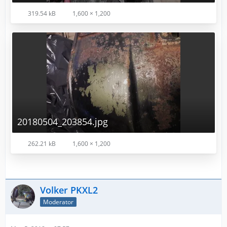
319.54 kB
1,600 × 1,200
20180504_203854.jpg
262.21 kB
1,600 × 1,200
Volker PKXL2
Moderator