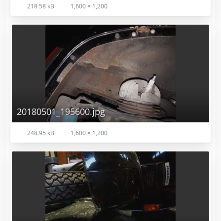
218.58 kB
1,600 × 1,200
20180501_195600.jpg
248.95 kB
1,600 × 1,200