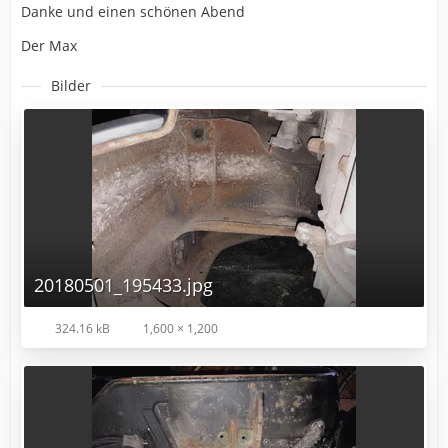
Danke und einen schönen Abend
Der Max
Bilder
20180501_195433.jpg
324.16 kB
1,600 × 1,200