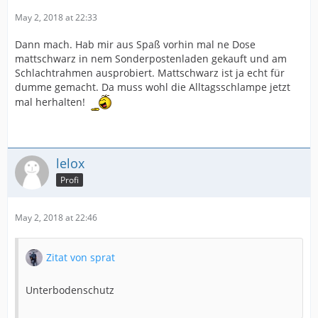
den gesamten Dämpfungsweg aus- und einfahrbar sein,
May 2, 2018 at 22:33
... darf nicht ruckartig nachgeben,
Dann mach. Hab mir aus Spaß vorhin mal ne Dose
mattschwarz in nem Sonderpostenladen gekauft und am
... darf keine sprotzenden Geräusche von sich geben,
Schlachtrahmen ausprobiert. Mattschwarz ist ja echt für
dumme gemacht. Da muss wohl die Alltagsschlampe jetzt
mal herhalten!
-> dann hätte er in allen Fällen Luft gezogen, (z.B.) durch
defekte Dichtringe und wäre somit reif für die Tonne.
Ansonsten: Wenn eine Scheibe zerbrochen ist, poliert
lelox
man nicht mehr die Scherben.
Profi
May 2, 2018 at 22:46
Zitat von sprat
Unterbodenschutz