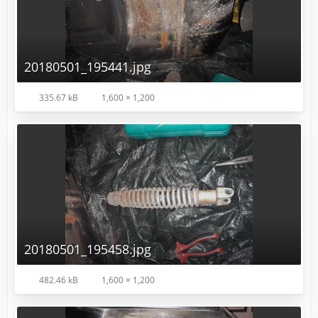
20180501_195441.jpg
335.67 kB
1,600 × 1,200
20180501_195458.jpg
482.46 kB
1,600 × 1,200