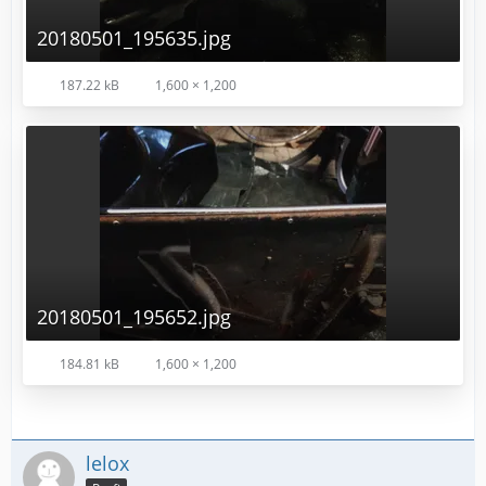
20180501_195635.jpg
187.22 kB
1,600 × 1,200
20180501_195652.jpg
184.81 kB
1,600 × 1,200
lelox