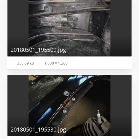
20180501_195509.jpg
358.09 kB
1,600 × 1,200
20180501_195530.jpg