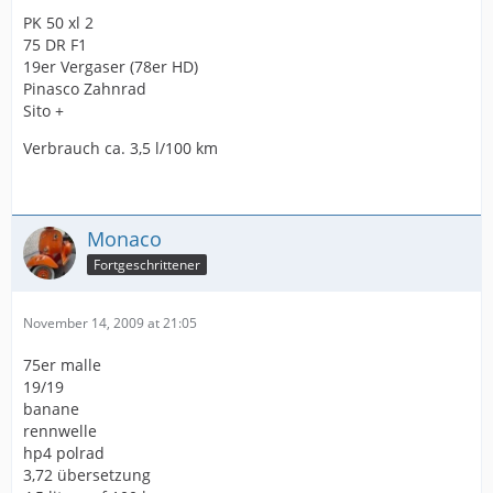
PK 50 xl 2
75 DR F1
19er Vergaser (78er HD)
Pinasco Zahnrad
Sito +
Verbrauch ca. 3,5 l/100 km
Monaco
Fortgeschrittener
November 14, 2009 at 21:05
75er malle
19/19
banane
rennwelle
hp4 polrad
3,72 übersetzung