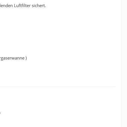
nden Luftfilter sichert.
ergaserwanne )
?