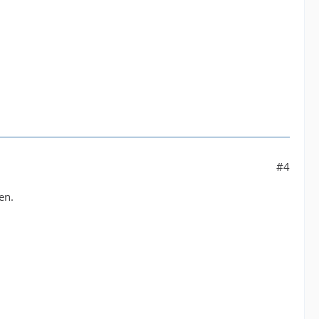
#4
en.