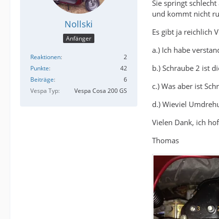
Sie springt schlech
und kommt nicht ru
Nollski
Es gibt ja reichlich
Anfänger
a.) Ich habe versta
Reaktionen
2
b.) Schraube 2 ist 
Punkte
42
Beiträge
6
c.) Was aber ist Sc
Vespa Typ
Vespa Cosa 200 GS
d.) Wieviel Umdrehu
Vielen Dank, ich ho
Thomas