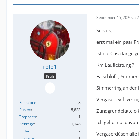
September 15, 2020 at 
Servus,
erst mal ein paar Fr
Ist die Cosa lange g
Km Laufleistung ?
rolo1
Falschluft , Simmerr
Profi
Simmerring an der K
Vergaser evtl. verz
Reaktionen
8
Punkte
5,833
Zündgrundplatte o.
Trophäen
1
ich gehe mal davon a
Beiträge
1,148
Bilder
2
Vergaserdüsen alle 
Einträge
1