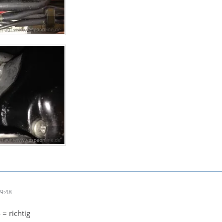
19:48
= richtig