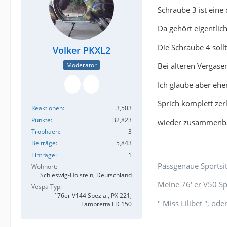
Schraube 3 ist eine
Da gehört eigentli
Die Schraube 4 soll
Volker PKXL2
Bei älteren Vergas
Moderator
Ich glaube aber ehe
Sprich komplett zer
Reaktionen
3,503
Punkte
32,823
wieder zusammenb
Trophäen
3
Beiträge
5,843
Einträge
1
Passgenaue Sportsit
Wohnort
Schleswig-Holstein, Deutschland
Meine
76' er V50 S
Vespa Typ
´76er V144 Spezial, PX 221,
" Miss Lilibet ", o
Lambretta LD 150