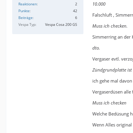
10.000
Reaktionen
2
Punkte
42
Falschluft , Simmerr
Beiträge
6
Vespa Typ
Vespa Cosa 200 GS
Muss ich checken.
Simmerring an der K
dto.
Vergaser evtl. verz
Zündgrundplatte ist 
ich gehe mal davon a
Vergaserdüsen alle 
Muss ich checken
Welche Bedüsung has
Wenn Alles original