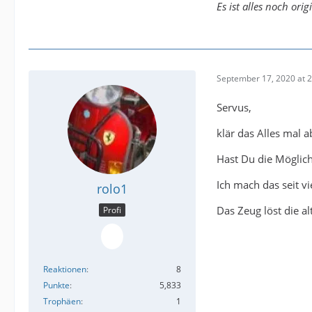
Es ist alles noch orig
September 17, 2020 at 
Servus,
klär das Alles mal a
Hast Du die Möglich
Ich mach das seit vi
rolo1
Das Zeug löst die a
Profi
Reaktionen
8
Punkte
5,833
Trophäen
1