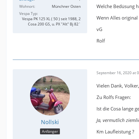
Welche Bedüsung has
Wohnort
Münchner Osten
Vespa Typ
Wenn Alles original
Vespa PK 125 XL ( 50 ) seit 1988, 2
Cosa 200 GS, u. PX "Alt" Bj 82`
vG
Rolf
September 16, 2020 at 
Vielen Dank, Volke
Zu Rolfs Fragen:
Ist die Cosa lange g
Ja, vermutlich zieml
Nollski
Km Laufleistung ?
Anfänger