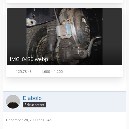
IMG_0430.webp
125.78 kB
1,600 × 1,200
Diabolo
Erleuchteter
December 28, 2009 at 13:46