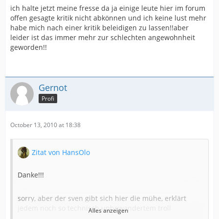
ich halte jetzt meine fresse da ja einige leute hier im forum
offen gesagte kritik nicht abkönnen und ich keine lust mehr
habe mich nach einer kritik beleidigen zu lassen!!aber
leider ist das immer mehr zur schlechten angewohnheit
geworden!!
Gernot
Profi
October 13, 2010 at 18:38
Zitat von HansOlo
Danke!!!
sorry, aber der sven gibt sich hier die mühe, erklärt
jedem noch so technisch unbewandertem troll
Alles anzeigen
(volldeppen was auch immer) wie er was reparieren