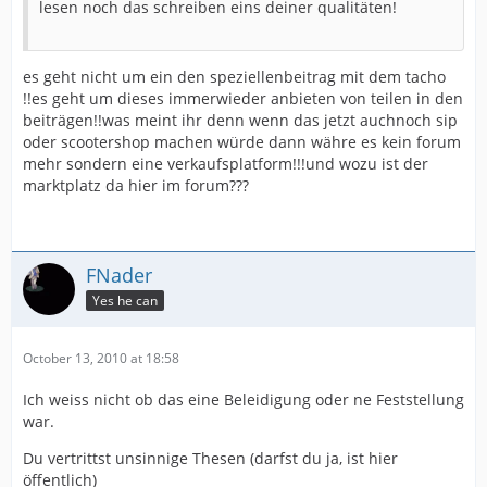
lesen noch das schreiben eins deiner qualitäten!
:finger:
verkackt.........
es geht nicht um ein den speziellenbeitrag mit dem tacho
!!es geht um dieses immerwieder anbieten von teilen in den
beiträgen!!was meint ihr denn wenn das jetzt auchnoch sip
oder scootershop machen würde dann währe es kein forum
mehr sondern eine verkaufsplatform!!!und wozu ist der
marktplatz da hier im forum???
FNader
Yes he can
October 13, 2010 at 18:58
Ich weiss nicht ob das eine Beleidigung oder ne Feststellung
war.
Du vertrittst unsinnige Thesen (darfst du ja, ist hier
öffentlich)