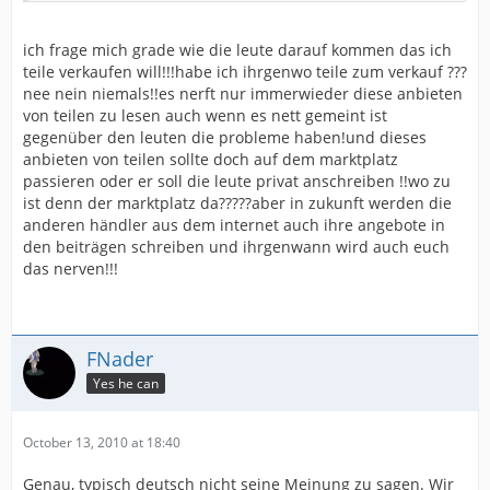
kann, und wenn er dazu ein ersatzteil im shop hat, dann
bietet er es gleich an!
ich frage mich grade wie die leute darauf kommen das ich
wenn er das nicht macht, kommt in 90% der fälle
teile verkaufen will!!!habe ich ihrgenwo teile zum verkauf ???
folgende depperte (vollverblödete) frage (und sowas
nee nein niemals!!es nerft nur immerwieder diese anbieten
und genau darum hat der sven, bei dem wir alle hier
kotzt mich an!!!!) "wo bekomm ich das jetzt her???"
von teilen zu lesen auch wenn es nett gemeint ist
auch rabatte genießen in meinen augen das recht das
gegenüber den leuten die probleme haben!und dieses
so zu machen!
anbieten von teilen sollte doch auf dem marktplatz
passieren oder er soll die leute privat anschreiben !!wo zu
aber wenn das jetzt auch schon zuviel ist, dann sorry...
ist denn der marktplatz da?????aber in zukunft werden die
lass mas halt gleich bleiben oder?
anderen händler aus dem internet auch ihre angebote in
den beiträgen schreiben und ihrgenwann wird auch euch
was ist los gernot?
das nerven!!!
bringste deine verkackten teile nicht los, weil der oldie
noiteile zum gleichen preis anbietet oder was hast für
ein problem???
FNader
Yes he can
October 13, 2010 at 18:40
Genau, typisch deutsch nicht seine Meinung zu sagen. Wir