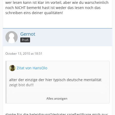
wer lesen kann ist klar im vorteil, aber wie du warscheinlich
noch NICHT bemerkt hast ist weder das lesen noch das
schreiben eins deiner qualitäten!
Gernot
Profi
October 13, 2010 at 18:51
Zitat von HansOlo
alter der einzige der hier typisch deutsche mentalität
zeigt bist du!!!
Alles anzeigen
ja genau gernot.. das ist der richtige weg!
danke für die beleidigung"Verkater spießer!!frage mich nur
bist du weich in der birne oder wie?