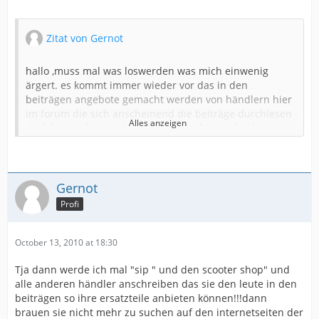
Zitat von Gernot
hallo ,muss mal was loswerden was mich einwenig
ärgert. es kommt immer wieder vor das in den
beiträgen angebote gemacht werden von händlern hier
im forum die sich anscheinend die beiträge durchlesen
Alles anzeigen
und dann schon gezielt daruf schreibt um den leute
ersatzteile zuverkaufen .und das nervt und ärgert mich
schon!!!dann können wir ja gleich in jedes unterforum
ein eigenen marktplatz aufmachen!
dann kann ja gleich jemand von "sip" oder
Gernot
sorry meine umschaltung für groß und klein schreibung
"scootershop" sich vorm pc hocken und jedesmal wenn
Profi
ist def.
jemand ein problem hat gleich ein ersatzteil anbieten!!
ist das hier ein forum oder sind wir hier bei "E bay"oder
so nach dem motto
October 13, 2010 at 18:30
"schreibe dein problem und ich verkaufe dir das
Tja dann werde ich mal "sip " und den scooter shop" und
ersatzteil"
alle anderen händler anschreiben das sie den leute in den
wenn händler ersatzteile verkaufen wollen dann solten
beiträgen so ihre ersatzteile anbieten können!!!dann
sie das im marktplatz machen und nicht direkt in den
brauen sie nicht mehr zu suchen auf den internetseiten der
unterforen bzw in den beiträgen!Oder sie sollen die