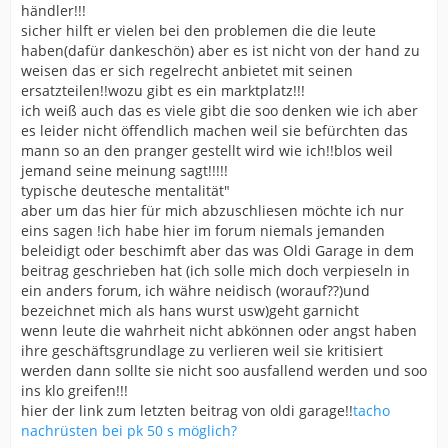
händler!!!
leute per PN oder e mail anschreiben das es nicht
sicher hilft er vielen bei den problemen die die leute
öffendlich wird.
haben(dafür dankeschön) aber es ist nicht von der hand zu
es gibt sicher leute die das nicht soo eng sehen wie ich
weisen das er sich regelrecht anbietet mit seinen
aber mich nervt es schon und einige andere leute auch
ersatzteilen!!wozu gibt es ein marktplatz!!!
!
ich weiß auch das es viele gibt die soo denken wie ich aber
sonst sagte man "willst du rose kaufen???"jetzt heißt
es leider nicht öffendlich machen weil sie befürchten das
das"willlst du ersatzteilkaufen gaaaanz billig"grinsss
mann so an den pranger gestellt wird wie ich!!blos weil
lachhhh
jemand seine meinung sagt!!!!!
mfg gernot
typische deutesche mentalität"
aber um das hier für mich abzuschliesen möchte ich nur
eins sagen !ich habe hier im forum niemals jemanden
beleidigt oder beschimft aber das was Oldi Garage in dem
beitrag geschrieben hat (ich solle mich doch verpieseln in
ein anders forum, ich währe neidisch (worauf??)und
bezeichnet mich als hans wurst usw)geht garnicht
wenn leute die wahrheit nicht abkönnen oder angst haben
ihre geschäftsgrundlage zu verlieren weil sie kritisiert
werden dann sollte sie nicht soo ausfallend werden und soo
ins klo greifen!!!
hier der link zum letzten beitrag von oldi garage!!
tacho
nachrüsten bei pk 50 s möglich?