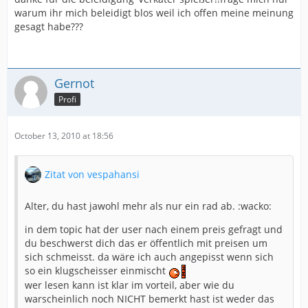
warum ihr mich beleidigt blos weil ich offen meine meinung
verträgst nicht, dass du der einzige bist, der diese
gesagt habe???
verblödete meinung hat und kannst sie nicht
durchsetzen?
da wird sich der mono sicher freuen, dass du das jetzt
Gernot
so handhaben willst...
Profi
spitze!
so was von engstirnig!
October 13, 2010 at 18:56
verkackter spießer...
Zitat von vespahansi
Alter, du hast jawohl mehr als nur ein rad ab. :wacko:
irgendwie wird mir ein anderes forum von tag zu tag
sympathischer... und es liegt nicht an den beiträgen...
in dem topic hat der user nach einem preis gefragt und
eher daran, dass sich hier so langsam die unfähigen
du beschwerst dich das er öffentlich mit preisen um
und bekloppten rechtsexperten über scheißdreck
sich schmeisst. da wäre ich auch angepisst wenn sich
unterhalten!
so ein klugscheisser einmischt
wer lesen kann ist klar im vorteil, aber wie du
warscheinlich noch NICHT bemerkt hast ist weder das
und ja ich weiß... nur so langsam ist mir das wurst