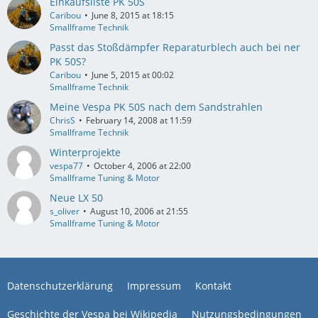
Einkaufsliste PK 50S
Caribou
June 8, 2015 at 18:15
Smallframe Technik
Passt das Stoßdämpfer Reparaturblech auch bei ner
PK 50S?
Caribou
June 5, 2015 at 00:02
Smallframe Technik
Meine Vespa PK 50S nach dem Sandstrahlen
ChrisS
February 14, 2008 at 11:59
Smallframe Technik
Winterprojekte
vespa77
October 4, 2006 at 22:00
Smallframe Tuning & Motor
Neue LX 50
s_oliver
August 10, 2006 at 21:55
Smallframe Tuning & Motor
Datenschutzerklärung
Impressum
Kontakt
Geschichte der Vespa bei Wikipedia
Nutzungsbedingungen