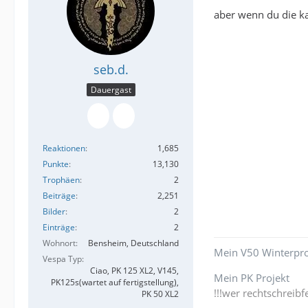
aber wenn du die ka
seb.d.
Dauergast
Reaktionen
1,685
Punkte
13,130
Trophäen
2
Beiträge
2,251
Bilder
2
Einträge
2
Wohnort
Bensheim, Deutschland
Mein V50 Winterpro
Vespa Typ
Ciao, PK 125 XL2, V145,
Mein PK Projekt
PK125s(wartet auf fertigstellung),
!!!wer rechtschreibfe
PK 50 XL2