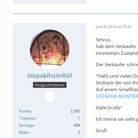
June 8, 2010 at 18:43
Servus,
hab dem Verkäufer m
montierten Zustand
Der Verkäufer schri
Vespa&RocknRoll
"Hallo und vielen D
Sitzbank der von Ih
Fortgeschrittener
Auf einem Smallfram
SITZBANK MONTIE
Viele Grüße"
Punkte
2,305
Trophäen
1
Ich meine sie sieht 
Beiträge
404
Gruß
Bilder
3