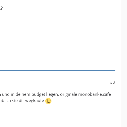
.?
#2
un und in deinem budget liegen. originale monobänke,café
ge ob ich sie dir wegkaufe