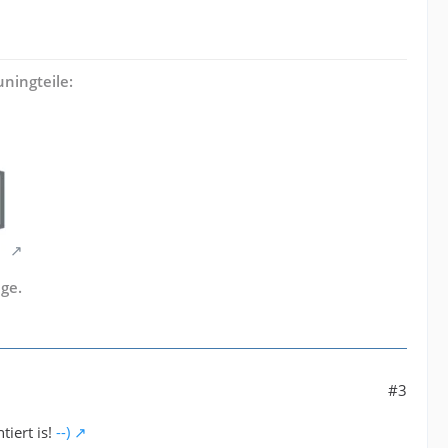
ningteile:
ge.
#3
tiert is!
--)