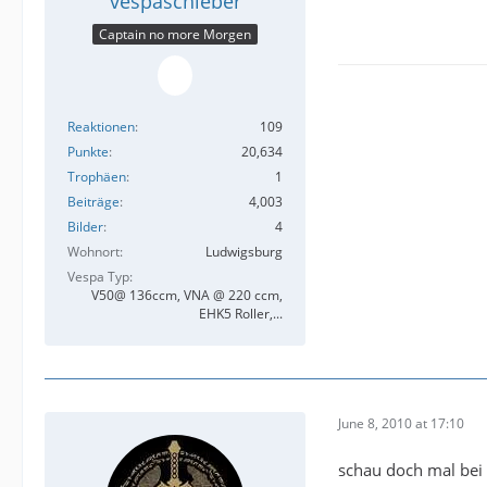
vespaschieber
Captain no more Morgen
Reaktionen
109
Punkte
20,634
Trophäen
1
Beiträge
4,003
Bilder
4
Wohnort
Ludwigsburg
Vespa Typ
V50@ 136ccm, VNA @ 220 ccm,
EHK5 Roller,...
June 8, 2010 at 17:10
schau doch mal bei d