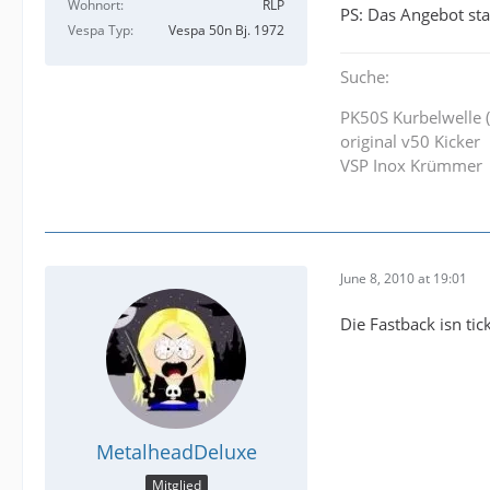
Wohnort
RLP
PS: Das Angebot sta
Vespa Typ
Vespa 50n Bj. 1972
Suche:
PK50S Kurbelwelle 
original v50 Kicker
VSP Inox Krümmer
June 8, 2010 at 19:01
Die Fastback isn ti
MetalheadDeluxe
Mitglied