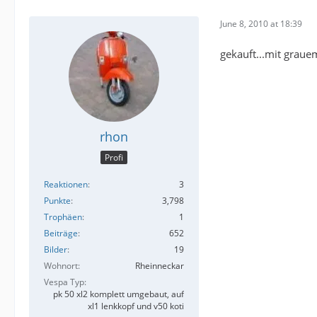
June 8, 2010 at 18:39
gekauft...mit graue
rhon
Profi
Reaktionen
3
Punkte
3,798
Trophäen
1
Beiträge
652
Bilder
19
Wohnort
Rheinneckar
Vespa Typ
pk 50 xl2 komplett umgebaut, auf
xl1 lenkkopf und v50 koti