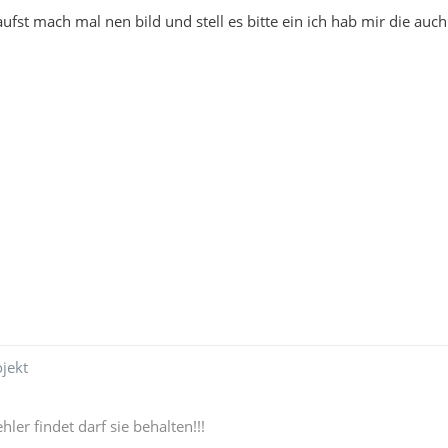
ufst mach mal nen bild und stell es bitte ein ich hab mir die auc
jekt
hler findet darf sie behalten!!!