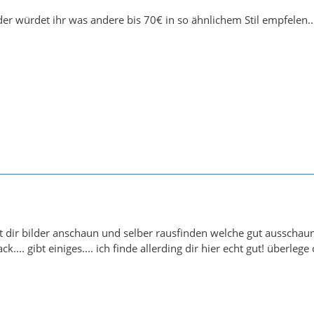
der würdet ihr was andere bis 70€ in so ähnlichem Stil empfelen..
st dir bilder anschaun und selber rausfinden welche gut ausscha
ack.... gibt einiges.... ich finde allerding dir hier echt gut! überle