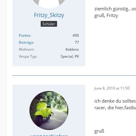
ziemlich günstig...o
Fritzy_Skitzy
gruß, Fritzy
Schüler
Punkte
490
Beiträge
77
Wohnort
Koblenz
Vespa Typ
Special, PK
June 8, 2010 at 11:50
ich denke du sollte
racer, die hier,fastb
gruß