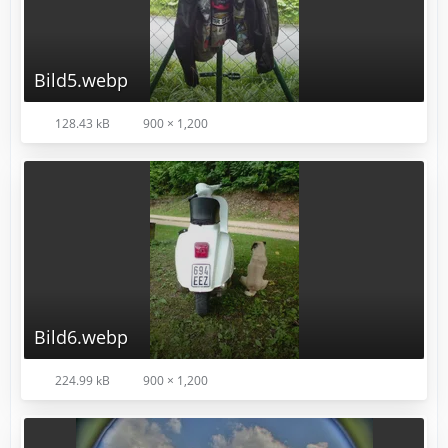
Bild5.webp
128.43 kB
900 × 1,200
Bild6.webp
224.99 kB
900 × 1,200