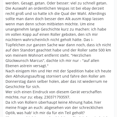
werden. Gesagt, getan. Oder besser: viel zu schnell getan.
Die Auswahl an ordentlichen Vespas ist bei ebay derzeit
recht groß und so hatte ich die Qual der Wahl. Allerdings
sollte man dann doch besser den Alk ausm Kopp lassen
wenn man denn schon mitbieten möchte. Um eine
unangenehm lange Geschichte kurz zu machen: ich habe
im vollen Kopp auf einen Roller geboten, den ich mir
nüchtern wahrscheinlich nicht geholt hätte. Das i-
Tüpfelchen zur ganzen Sache war dann noch, dass ich nicht
auf den Standort geachtet habe und der Roller satte 500 km
von meinem Wohnort entfernt steht. "Herzlichen
Glückwunsch Marcus", dachte ich mir nur - "auf allen
Ebenen astrein versagt."
Nach einigem Hin und Her mit der Spedition habe ich heute
den Abholungsauftrag storniert und fahre den Roller am
Donnerstag dann selber holen, aber das ist wiederrum ne
Geschichte für sich.
Wer sich einen Eindruck von diesem Gerät verschaffen
möchte, nur zu: ebay, 230371793597.
Da ich von Rollern überhaupt keine Ahnung habe, hier
meine Frage an euch: abgesehen von der schrecklichen
Optik, was hab' ich mir da für ein Teil geholt?