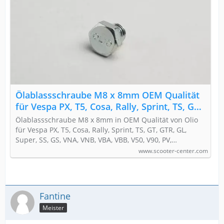
Geht das mit dem Vielzahn nicht, könnte man immer
noch den Linksausdreher nehmen. Umgekehrt geht das
nicht.
Viel Erfolg!
Ölablassschraube M8 x 8mm OEM Qualität
für Vespa PX, T5, Cosa, Rally, Sprint, TS, GT,
GTR, GL, Super, SS, GS, VNA, VNB, VBA, VBB,
Ölablassschraube M8 x 8mm in OEM Qualität von Olio
V50, V90, PV, ET3, PK, Ciao - Olio
für Vespa PX, T5, Cosa, Rally, Sprint, TS, GT, GTR, GL,
Super, SS, GS, VNA, VNB, VBA, VBB, V50, V90, PV,…
www.scooter-center.com
Fantine
Meister