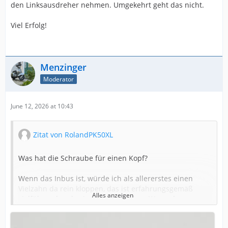
den Linksausdreher nehmen. Umgekehrt geht das nicht.
Viel Erfolg!
Menzinger
Moderator
June 12, 2026 at 10:43
Zitat von RolandPK50XL
Was hat die Schraube für einen Kopf?
Wenn das Inbus ist, würde ich als allererstes einen
Vielzahn da rein kloppen, das ist erfahrungsgemäß
Alles anzeigen
zielführender als ein Linksausdreher. Wenn der
abbricht, dann viel Spaß!